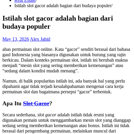
Real Estate
Istilah slot gacor adalah bagian dari budaya populer
Istilah slot gacor adalah bagian dari
budaya populer
May 13, 2026
Alex Jahid
ahas permainan slot online. Kata “gacor” sendiri berasal dari bahasa
gaul Indonesia yang biasanya digunakan untuk burung yang rajin
berkicau. Dalam konteks permainan slot, istilah ini berubah makna
menjadi “mesin slot yang sering memberikan kemenangan” atau
“sedang dalam kondisi mudah menang”.
Namun, di balik popularitas istilah ini, ada banyak hal yang perlu
dipahami agar tidak terjadi kesalahpahaman mengenai cara kerja
permainan slot dan bagaimana persepsi “gacor” terbentuk.
Apa Itu
Slot Gacor
?
Secara sederhana,
slot gacor
adalah istilah tidak resmi yang
digunakan pemain untuk menggambarkan mesin slot yang dianggap
sedang sering memberikan kemenangan atau bonus. Istilah ini tidak
berasal dari pengembang permainan, melainkan muncul dari