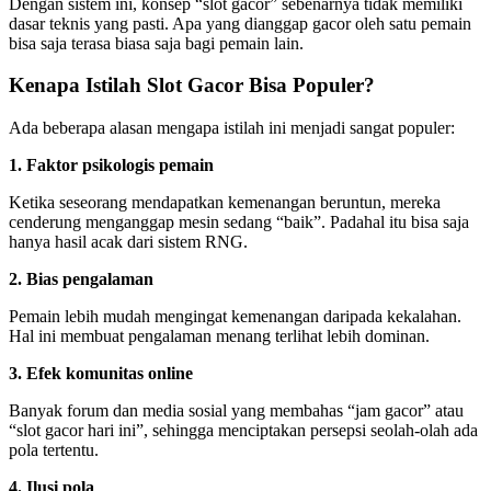
Dengan sistem ini, konsep “slot gacor” sebenarnya tidak memiliki
dasar teknis yang pasti. Apa yang dianggap gacor oleh satu pemain
bisa saja terasa biasa saja bagi pemain lain.
Kenapa Istilah Slot Gacor Bisa Populer?
Ada beberapa alasan mengapa istilah ini menjadi sangat populer:
1. Faktor psikologis pemain
Ketika seseorang mendapatkan kemenangan beruntun, mereka
cenderung menganggap mesin sedang “baik”. Padahal itu bisa saja
hanya hasil acak dari sistem RNG.
2. Bias pengalaman
Pemain lebih mudah mengingat kemenangan daripada kekalahan.
Hal ini membuat pengalaman menang terlihat lebih dominan.
3. Efek komunitas online
Banyak forum dan media sosial yang membahas “jam gacor” atau
“slot gacor hari ini”, sehingga menciptakan persepsi seolah-olah ada
pola tertentu.
4. Ilusi pola