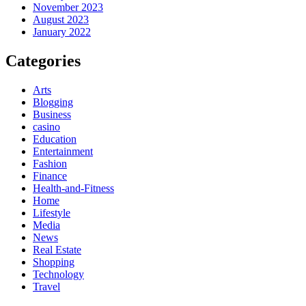
November 2023
August 2023
January 2022
Categories
Arts
Blogging
Business
casino
Education
Entertainment
Fashion
Finance
Health-and-Fitness
Home
Lifestyle
Media
News
Real Estate
Shopping
Technology
Travel