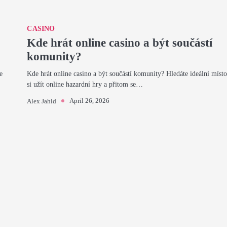
CASINO
Kde hrát online casino a být součástí
komunity?
e
Kde hrát online casino a být součástí komunity? Hledáte ideální místo
si užít online hazardní hry a přitom se…
April 26, 2026
Alex Jahid