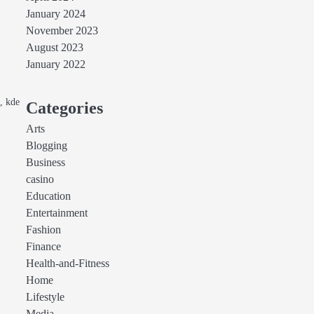
January 2024
November 2023
August 2023
January 2022
, kde
Categories
Arts
Blogging
Business
casino
Education
Entertainment
Fashion
Finance
Health-and-Fitness
Home
Lifestyle