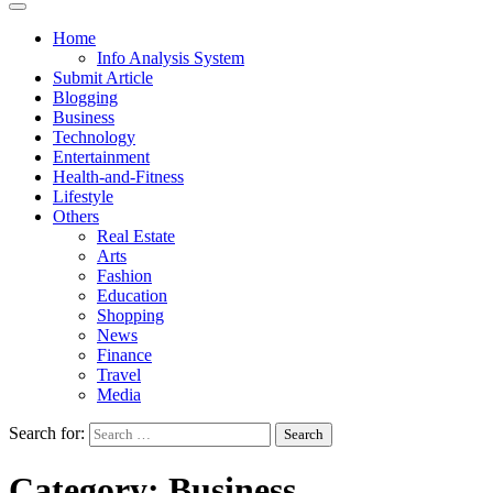
Home
Info Analysis System
Submit Article
Blogging
Business
Technology
Entertainment
Health-and-Fitness
Lifestyle
Others
Real Estate
Arts
Fashion
Education
Shopping
News
Finance
Travel
Media
Search for:
Category:
Business