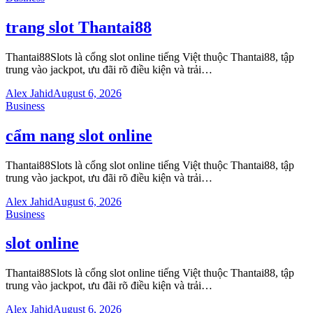
trang slot Thantai88
Thantai88Slots là cổng slot online tiếng Việt thuộc Thantai88, tập
trung vào jackpot, ưu đãi rõ điều kiện và trải…
Alex Jahid
August 6, 2026
Business
cẩm nang slot online
Thantai88Slots là cổng slot online tiếng Việt thuộc Thantai88, tập
trung vào jackpot, ưu đãi rõ điều kiện và trải…
Alex Jahid
August 6, 2026
Business
slot online
Thantai88Slots là cổng slot online tiếng Việt thuộc Thantai88, tập
trung vào jackpot, ưu đãi rõ điều kiện và trải…
Alex Jahid
August 6, 2026