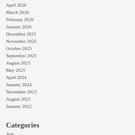
April 2026
March 2026
February 2026
January 2026
December 2025
November 2025
October 2025
September 2025
August 2025
May 2025
April 2024
January 2024
November 2023
August 2023
January 2022
Categories
Arts