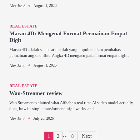
August 1, 2026
Alex Jahid
REAL ESTATE
Macau 4D: Mengenal Format Permainan Empat
Digit
Macau 4D adalah salah satu istilah yang populer dalam pembahasan
permainan angka online. Angka 4D mengacu pada format empat digit…
August 1, 2026
Alex Jahid
REAL ESTATE
Wan-Streamer review
Wan Streamer explained what Alibaba s real time AI video model actually
does, how its single transformer design works, and…
July 26, 2026
Alex Jahid
Posts
…
1
2
8
Next