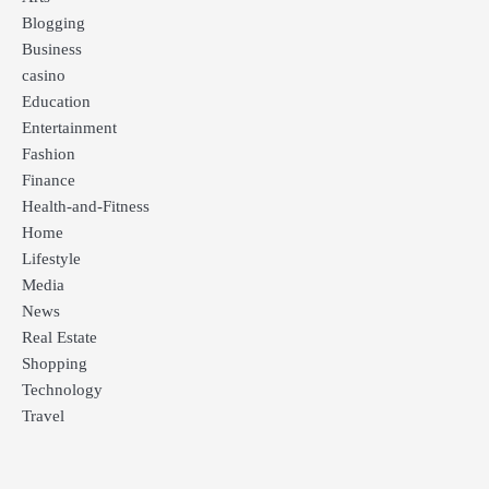
Blogging
Business
casino
Education
Entertainment
Fashion
Finance
Health-and-Fitness
Home
Lifestyle
Media
News
Real Estate
Shopping
Technology
Travel