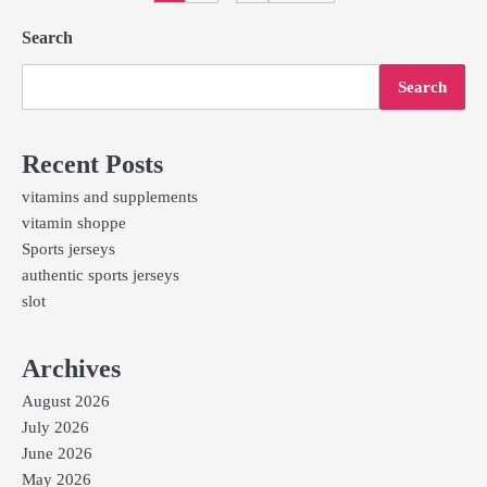
pagination
Search
Search
Recent Posts
vitamins and supplements
vitamin shoppe
Sports jerseys
authentic sports jerseys
slot
Archives
August 2026
July 2026
June 2026
May 2026